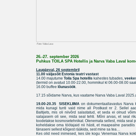
Foto: Vaba Lava
26.-27. september 2026
Puhkus TOILA SPA Hotellis ja Narva Vaba Laval ko
Laupäeval, 26 septembril
11.00 väljasõit Estonia teatri vastast
14.00 majutume
Toila Spa hotellis
kahestes tubades,
veeke
(termid on avatud 10.00-22.00, hommikul kl 06.00-08.00 saa
16.00 buffee
lõunasöök
.
17.15 sõidame Narva, kus vaatame Narva Vaba Laval 2025.a
19.00-20.35
SISEKLIIMA
on dokumentaallavastus Narva k
mida kunagi tunti vaid nime all Postkast nr 2. Sellel aa
Baltijets, mis oli niivõrd salastatud, et seda ei olnud võima
salajasem oli see, mida seal tehti. Mõni arvas, et seal rik
toodetakse kosmosetehnikat. Olenemata sellest, mida seal päri
koheldakse oma töötajaid nii hästi, et maapealne paradiis
tänaseni sellest kõigest rääkida, sest mine sa tea…
Kes olid need inimesed, kes üle kogu Venemaa Narva kokku