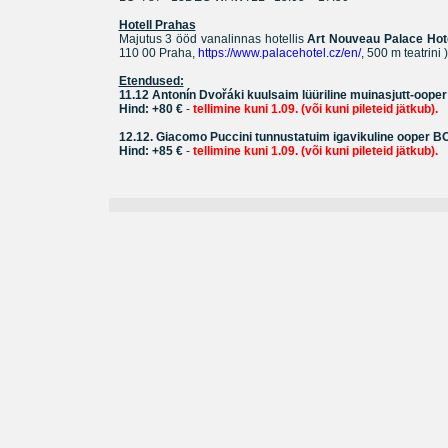
Hotell Prahas
Majutus 3 ööd vanalinnas hotellis
Art Nouveau Palace Hote
110 00 Praha,
https://www.palacehotel.cz/en/
, 500 m teatrini )
Etendused:
11.12 Antonín Dvořáki kuulsaim lüüriline muinasjutt-oo
Hind: +80 €
-
tellimine kuni 1.09. (või kuni pileteid jätkub).
12.12. Giacomo Puccini tunnustatuim igavikuline ooper
Hind: +85 €
-
tellimine kuni 1.09. (või kuni pileteid jätkub).