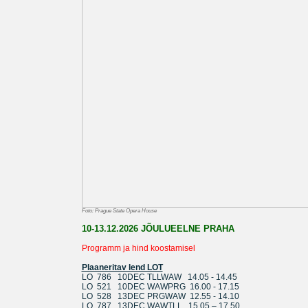
Foto: Prague State Opera House
10-13.12.2026 JÕULUEELNE PRAHA
Programm ja hind koostamisel
Plaaneritav lend LOT
LO 786 10DEC TLLWAW 14.05 - 14.45
LO 521 10DEC WAWPRG 16.00 - 17.15
LO 528 13DEC PRGWAW 12.55 - 14.10
LO 787 13DEC WAWTLL 15.05 – 17.50