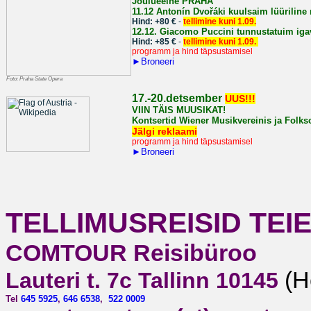
Jõulueelne PRAHA
11.12
Antonín Dvořáki kuulsaim lüüriline
Hind: +80 €
-
tellimine kuni 1.09.
12.12.
Giacomo Puccini tunnustatuim iga
Hind: +85 €
-
tellimine kuni 1.09.
programm ja hind täpsustamisel
►
Broneeri
Foto: Praha State Opera
1
7.-20.detsember
UUS!!!
VIIN TÄIS MUUSIKAT!
Kontsertid Wiener Musikvereinis ja Folkso
Jälgi reklaami
programm ja hind täpsustamisel
►
Broneeri
TELLIMUSREISID TEIE
COMTOUR Reisibüroo
(H
Lauteri t. 7c Tallinn 10145
Tel
645 5925
,
646 6538
,
522 0009