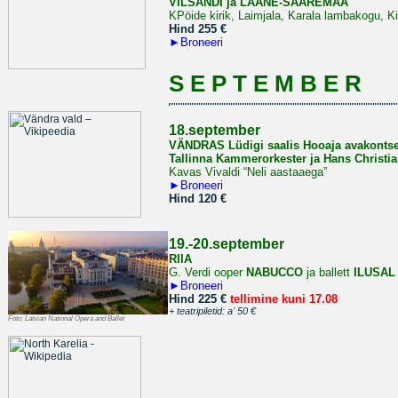
VILSANDI ja LÄÄNE-SAAREMAA
KPöide kirik, Laimjala, Karala lambakogu, K
Hind 255 €
►
Broneeri
S E P T E M B E R
18.september
VÄNDRAS Lüdigi saalis Hooaja avakontse
Tallinna Kammerorkester ja Hans Christia
Kavas Vivaldi “Neli aastaaega”
►
Broneeri
Hind 120 €
19.-20.september
RIIA
G. Verdi ooper
NABUCCO
ja ballett
ILUSAL
►
Broneeri
Hind 225 €
tellimine kuni 17.08
+ teatripiletid: a' 50 €
Foto:
Latvian National Opera and Ballet