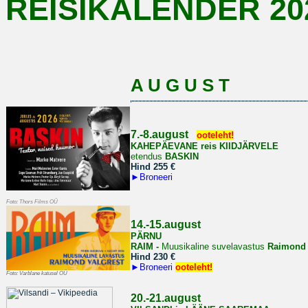
REISIKALENDER 20
A U G U S T
7.-8.august
ooteleht!
KAHEPÄEVANE reis
KIIDJÄRVELE
etendus
BASKIN
Hind 255 €
►
Broneeri
Foto: Thors Films OÜ
14.-15.august
PÄRNU
RAIM -
Muusikaline suvelavastus
Raimond 
Hind 230 €
►
Broneeri
ooteleht!
Foto: Varblane katusel OÜ
20.-21.august