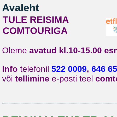
Avaleht
TULE REISIMA
COMTOURIGA
Oleme
avatud kl.10-15.00
es
Info
telefonil
522 0009
,
646 6
või
tellimine
e-posti teel
comt