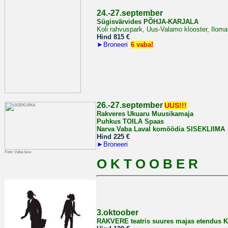
2
4.-27.september
Sügisvärvides PÕHJA-KARJALA
Koli rahvuspark, Uus-Valamo klooster, Iloma
Hind 815
€
►
Broneeri
6 vaba!
26.-27.september
UUS!!!
Rakveres Ukuaru Muusikamaja
Puhkus TOILA Spaas
Narva Vaba Laval komöödia SISEKLIIMA
Hind 225
€
►
Broneeri
Foto: Vaba lava
O K T O O B E R
3.oktoober
RAKVERE teatris suures majas
etendus 