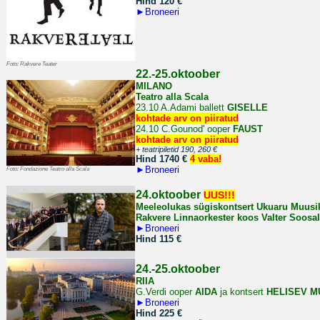
Hind 120
€
►
Broneeri
Foto: Rakvere Teater
22.-25.oktoober
MILANO
Teatro alla Scala
23.10 A.Adami ballett
GISELLE
kohtade arv on piiratud
24.10
C.Gounod' ooper
FAUST
kohtade arv on piiratud
+ teatripiletid 190, 260
€
Hind 1740 €
4 vaba!
►
Broneeri
Foto: Fondazione Teatro alla Scala
24.oktoober
UUS!!!
Meeleolukas sügiskontsert Ukuaru Muusi
Rakvere Linnaorkester koos Valter Soosa
►
Broneeri
Hind 115 €
24.-25.oktoober
RIIA
G.Verdi ooper
AIDA
ja kontsert
HELISEV M
►
Broneeri
Hind 225 €