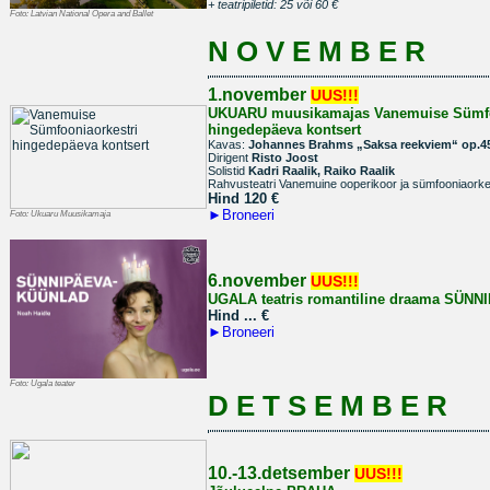
+ teatripiletid: 25 või 60 €
Foto:
Latvian National Opera and Ballet
N O V E M B E R
1.november
UUS!!!
UKUARU muusikamajas
Vanemuise Sümfo
hingedepäeva kontsert
Kavas:
Johannes Brahms „Saksa reekviem“ op.4
Dirigent
Risto Joost
Solistid
Kadri Raalik, Raiko Raalik
Rahvusteatri Vanemuine ooperikoor ja sümfooniaorke
Hind 120
€
►
Broneeri
Foto:
Ukuaru Muusikamaja
6.november
UUS!!!
UGALA teatris romantiline draama SÜ
Hind ...
€
►
Broneeri
Foto:
Ugala teater
D E T S E M B E R
10.-13.detsember
UUS!!!