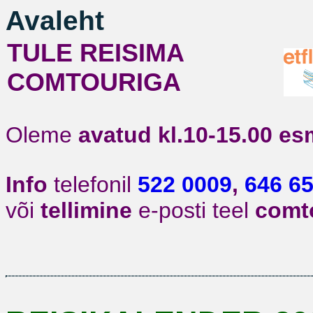
Avaleht
TULE REISIMA
COMTOURIGA
Oleme
avatud kl.10-15.00
es
Info
telefonil
522 0009
,
646 6
või
tellimine
e-posti teel
comt