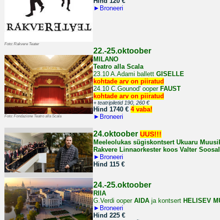
Hind 120
€
►
Broneeri
Foto: Rakvere Teater
22.-25.oktoober
MILANO
Teatro alla Scala
23.10 A.Adami ballett
GISELLE
kohtade arv on piiratud
24.10
C.Gounod' ooper
FAUST
kohtade arv on piiratud
+ teatripiletid 190, 260
€
Hind 1740 €
4 vaba!
►
Broneeri
Foto: Fondazione Teatro alla Scala
24.oktoober
UUS!!!
Meeleolukas sügiskontsert Ukuaru Muusi
Rakvere Linnaorkester koos Valter Soosa
►
Broneeri
Hind 115 €
24.-25.oktoober
RIIA
G.Verdi ooper
AIDA
ja kontsert
HELISEV M
►
Broneeri
Hind 225 €