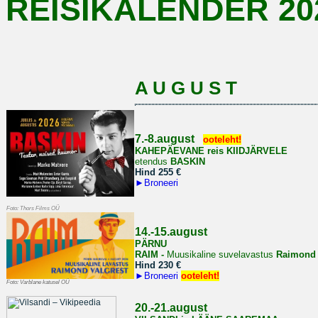
REISIKALENDER 20
A U G U S T
7.-8.august
ooteleht!
KAHEPÄEVANE reis
KIIDJÄRVELE
etendus
BASKIN
Hind 255 €
►
Broneeri
Foto: Thors Films OÜ
14.-15.august
PÄRNU
RAIM -
Muusikaline suvelavastus
Raimond 
Hind 230 €
►
Broneeri
ooteleht!
Foto: Varblane katusel OÜ
20.-21.august