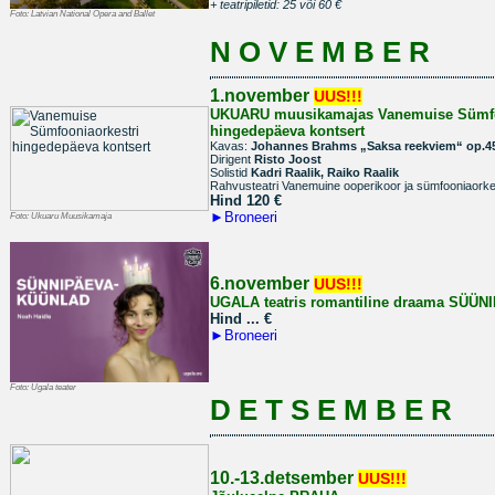
+ teatripiletid: 25 või 60 €
Foto:
Latvian National Opera and Ballet
N O V E M B E R
1.november
UUS!!!
UKUARU muusikamajas
Vanemuise Sümfo
hingedepäeva kontsert
Kavas:
Johannes Brahms „Saksa reekviem“ op.4
Dirigent
Risto Joost
Solistid
Kadri Raalik, Raiko Raalik
Rahvusteatri Vanemuine ooperikoor ja sümfooniaorke
Hind 120
€
►
Broneeri
Foto:
Ukuaru Muusikamaja
6.november
UUS!!!
UGALA teatris romantiline draama SÜ
Hind ...
€
►
Broneeri
Foto:
Ugala teater
D E T S E M B E R
10.-13.detsember
UUS!!!