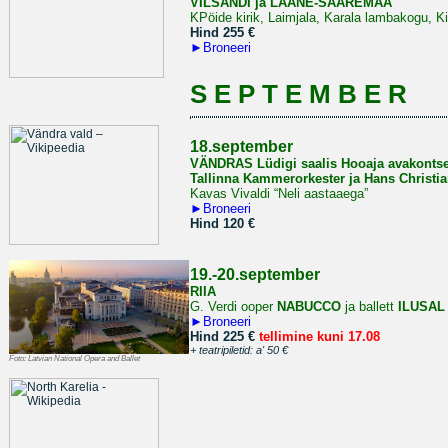
VILSANDI ja LÄÄNE-SAAREMAA
KPöide kirik, Laimjala, Karala lambakogu, K
Hind 255 €
►
Broneeri
S E P T E M B E R
18.september
VÄNDRAS Lüdigi saalis Hooaja avakontse
Tallinna Kammerorkester ja Hans Christia
Kavas Vivaldi “Neli aastaaega”
►
Broneeri
Hind 120 €
19.-20.september
RIIA
G. Verdi ooper
NABUCCO
ja ballett
ILUSAL
►
Broneeri
Hind 225 €
tellimine kuni 17.08
+ teatripiletid: a' 50 €
Foto:
Latvian National Opera and Ballet