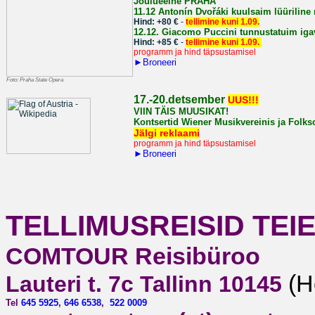
Jõulueelne PRAHA
11.12
Antonín Dvořáki kuulsaim lüüriline
Hind: +80 €
-
tellimine kuni 1.09.
12.12.
Giacomo Puccini tunnustatuim iga
Hind: +85 €
-
tellimine kuni 1.09.
programm ja hind täpsustamisel
►
Broneeri
Foto: Praha State Opera
1
7.-20.detsember
UUS!!!
VIIN TÄIS MUUSIKAT!
Kontsertid Wiener Musikvereinis ja Folkso
Jälgi reklaami
programm ja hind täpsustamisel
►
Broneeri
TELLIMUSREISID TEIE
COMTOUR Reisibüroo
(H
Lauteri t. 7c Tallinn 10145
Tel
645 5925
,
646 6538
,
522 0009