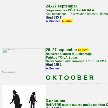
2
4.-27.september
Sügisvärvides PÕHJA-KARJALA
Koli rahvuspark, Uus-Valamo klooster, Iloma
Hind 815
€
►
Broneeri
6 vaba!
26.-27.september
UUS!!!
Rakveres Ukuaru Muusikamaja
Puhkus TOILA Spaas
Narva Vaba Laval komöödia SISEKLIIMA
Hind 225
€
►
Broneeri
Foto: Vaba lava
O K T O O B E R
3.oktoober
RAKVERE teatris suures majas
etendus 