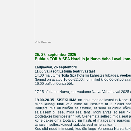
Foto: Vaba Lava
26.-27. september 2026
Puhkus TOILA SPA Hotellis ja Narva Vaba Laval ko
Laupäeval, 26 septembril
11.00 väljasõit Estonia teatri vastast
14.00 majutume
Toila Spa hotellis
kahestes tubades,
veeke
(termid on avatud 10.00-22.00, hommikul kl 06.00-08.00 saa
16.00 buffee
lõunasöök
.
17.15 sõidame Narva, kus vaatame Narva Vaba Laval 2025.a
19.00-20.35
SISEKLIIMA
on dokumentaallavastus Narva k
mida kunagi tunti vaid nime all Postkast nr 2. Sellel aa
Baltijets, mis oli niivõrd salastatud, et seda ei olnud võima
salajasem oli see, mida seal tehti. Mõni arvas, et seal rik
toodetakse kosmosetehnikat. Olenemata sellest, mida seal päri
koheldakse oma töötajaid nii hästi, et maapealne paradiis
tänaseni sellest kõigest rääkida, sest mine sa tea…
Kes olid need inimesed, kes üle kogu Venemaa Narva kokku