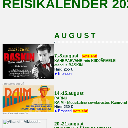
REISIKALENDER 20
A U G U S T
7.-8.august
ooteleht!
KAHEPÄEVANE reis
KIIDJÄRVELE
etendus
BASKIN
Hind 255 €
►
Broneeri
Foto: Thors Films OÜ
14.-15.august
PÄRNU
RAIM -
Muusikaline suvelavastus
Raimond 
Hind 230 €
►
Broneeri
ooteleht!
Foto: Varblane katusel OÜ
20.-21.august