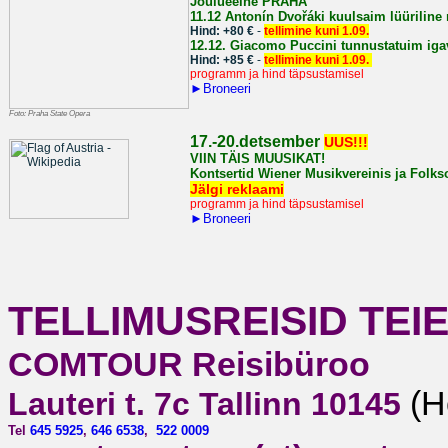
Jõulueelne PRAHA
11.12
Antonín Dvořáki kuulsaim lüüriline
Hind: +80 €
-
tellimine kuni 1.09.
12.12.
Giacomo Puccini tunnustatuim iga
Hind: +85 €
-
tellimine kuni 1.09.
programm ja hind täpsustamisel
►
Broneeri
Foto: Praha State Opera
1
7.-20.detsember
UUS!!!
VIIN TÄIS MUUSIKAT!
Kontsertid Wiener Musikvereinis ja Folkso
Jälgi reklaami
programm ja hind täpsustamisel
►
Broneeri
TELLIMUSREISID TEIE
COMTOUR Reisibüroo
(H
Lauteri t. 7c Tallinn 10145
Tel
645 5925
,
646 6538
,
522 0009