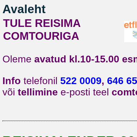
Avaleht
TULE REISIMA
COMTOURIGA
Oleme
avatud kl.10-15.00
es
Info
telefonil
522 0009
,
646 6
või
tellimine
e-posti teel
comt