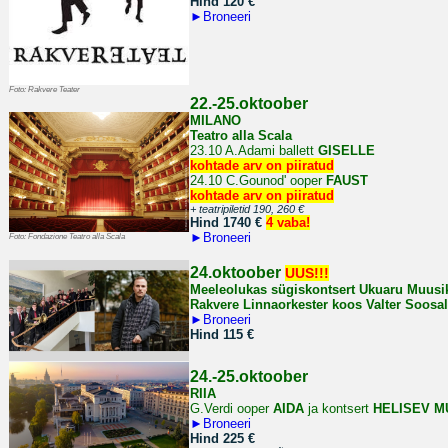
Hind 120
€
►
Broneeri
Foto: Rakvere Teater
22.-25.oktoober
MILANO
Teatro alla Scala
23.10 A.Adami ballett
GISELLE
kohtade arv on piiratud
24.10
C.Gounod' ooper
FAUST
kohtade arv on piiratud
+ teatripiletid 190, 260
€
Hind 1740 €
4 vaba!
►
Broneeri
Foto: Fondazione Teatro alla Scala
24.oktoober
UUS!!!
Meeleolukas sügiskontsert Ukuaru Muusi
Rakvere Linnaorkester koos Valter Soosa
►
Broneeri
Hind 115 €
24.-25.oktoober
RIIA
G.Verdi ooper
AIDA
ja kontsert
HELISEV M
►
Broneeri
Hind 225 €