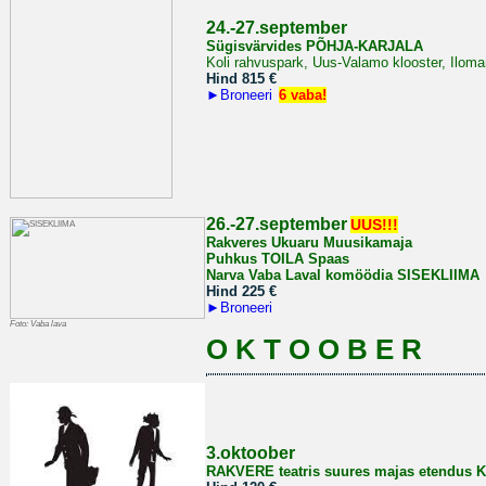
2
4.-27.september
Sügisvärvides PÕHJA-KARJALA
Koli rahvuspark, Uus-Valamo klooster, Iloma
Hind 815
€
►
Broneeri
6 vaba!
26.-27.september
UUS!!!
Rakveres Ukuaru Muusikamaja
Puhkus TOILA Spaas
Narva Vaba Laval komöödia SISEKLIIMA
Hind 225
€
►
Broneeri
Foto: Vaba lava
O K T O O B E R
3.oktoober
RAKVERE teatris suures majas
etendus 