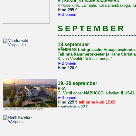
VILSANDI ja LÄÄNE-SAAREMAA
KPöide kirik, Laimjala, Karala lambakogu, K
Hind 255 €
►
Broneeri
S E P T E M B E R
18.september
VÄNDRAS Lüdigi saalis Hooaja avakontse
Tallinna Kammerorkester ja Hans Christia
Kavas Vivaldi “Neli aastaaega”
►
Broneeri
Hind 120 €
19.-20.september
RIIA
G. Verdi ooper
NABUCCO
ja ballett
ILUSAL
►
Broneeri
Hind 225 €
tellimine kuni 17.08
+ teatripiletid: a' 50 €
Foto:
Latvian National Opera and Ballet