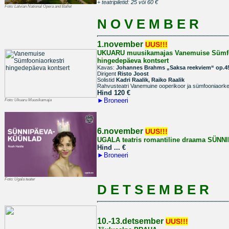
+ teatripiletid: 25 või 60 €
Foto:
Latvian National Opera and Ballet
N O V E M B E R
1.november
UUS!!!
UKUARU muusikamajas
Vanemuise Sümfo
hingedepäeva kontsert
Kavas:
Johannes Brahms „Saksa reekviem“ op.4
Dirigent
Risto Joost
Solistid
Kadri Raalik, Raiko Raalik
Rahvusteatri Vanemuine ooperikoor ja sümfooniaorke
Hind 120
€
►
Broneeri
Foto:
Ukuaru Muusikamaja
6.november
UUS!!!
UGALA teatris romantiline draama SÜ
Hind ...
€
►
Broneeri
Foto:
Ugala teater
D E T S E M B E R
10.-13.detsember
UUS!!!